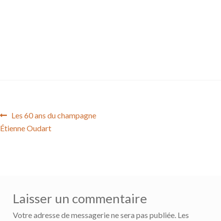
Navigation
Article
Les 60 ans du champagne
précédent :
Étienne Oudart
de
l’article
Laisser un commentaire
Votre adresse de messagerie ne sera pas publiée.
Les