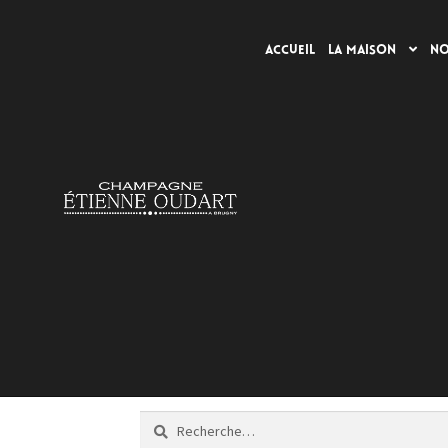
Accueil
La Maison
No
Aller
Aller
à
au
la
contenu
navigation
Rechercher :