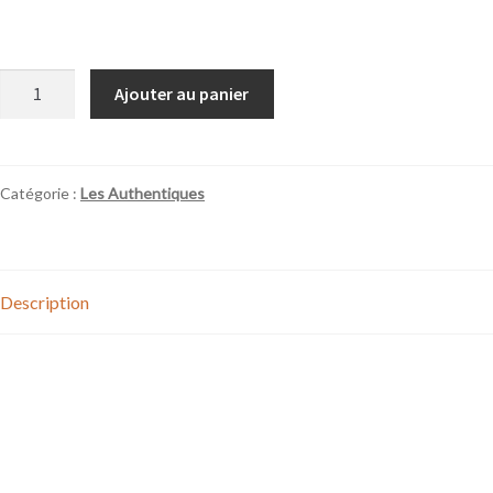
€
quantité
Ajouter au panier
de
Ratafia
Catégorie :
Les Authentiques
Mon compte
Description