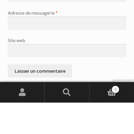
Adresse de messagerie
*
Site web
0
Recherche
Recherche
pour :
CONTACTEZ-NOUS
Champagne Etienne Oudart