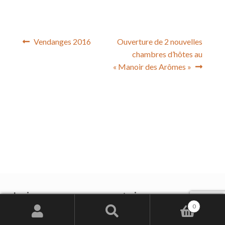
Navigation
Article
Article
Vendanges 2016
Ouverture de 2 nouvelles
précédent :
suivant :
chambres d’hôtes au
de
« Manoir des Arômes »
l’article
Laisser un commentaire
0
Votre adresse de messagerie ne sera pas publiée.
Les
Recherche
Recherche