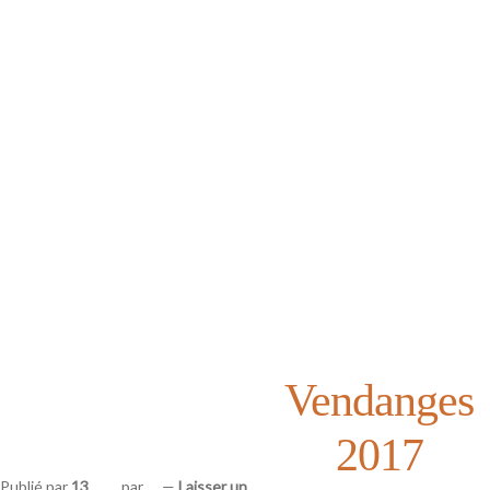
Vendanges
2017
Publié par
13
par
—
Laisser un