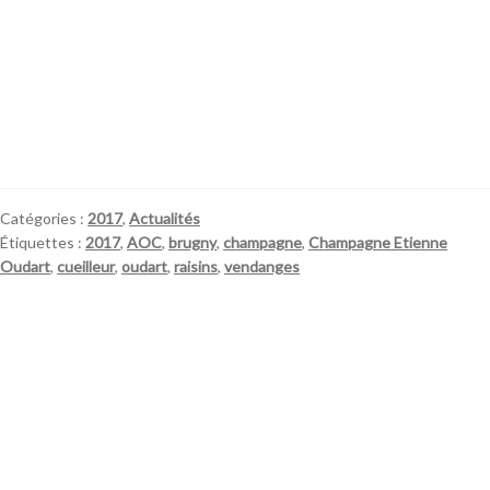
Catégories :
2017
,
Actualités
Étiquettes :
2017
,
AOC
,
brugny
,
champagne
,
Champagne Etienne
Oudart
,
cueilleur
,
oudart
,
raisins
,
vendanges