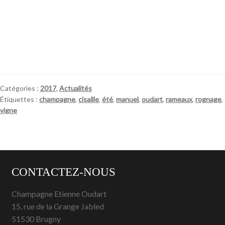
Catégories :
2017
,
Actualités
Étiquettes :
champagne
,
cisaille
,
été
,
manuel
,
oudart
,
rameaux
,
rognage
,
vigne
CONTACTEZ-NOUS
Champagne Etienne Oudart
15, rue de la Grange Jabled
51530 Brugny